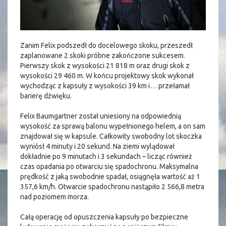
Zanim Felix podszedł do docelowego skoku, przeszedł
zaplanowane 2 skoki próbne zakończone sukcesem.
Pierwszy skok z wysokości 21 818 m oraz drugi skok z
wysokości 29 460 m. W końcu projektowy skok wykonał
wychodząc z kapsuły z wysokości 39 km i… przełamał
barierę dźwięku.
Felix Baumgartner został uniesiony na odpowiednią
wysokość za sprawą balonu wypełnionego helem, a on sam
znajdował się w kapsule. Całkowity swobodny lot skoczka
wyniósł 4 minuty i 20 sekund. Na ziemi wylądował
dokładnie po 9 minutach i 3 sekundach – licząc również
czas opadania po otwarciu się spadochronu. Maksymalna
prędkość z jaką swobodnie spadał, osiągnęła wartość aż 1
357,6 km/h. Otwarcie spadochronu nastąpiło 2 566,8 metra
nad poziomem morza.
Całą operację od opuszczenia kapsuły po bezpieczne