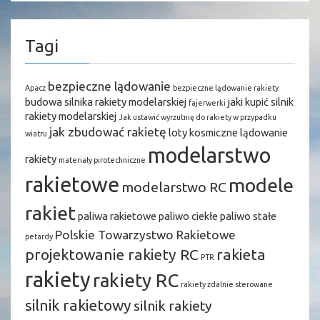
Tagi
bezpieczne lądowanie
Apacz
bezpieczne lądowanie rakiety
budowa silnika rakiety modelarskiej
jaki kupić silnik
fajerwerki
rakiety modelarskiej
Jak ustawić wyrzutnię do rakiety w przypadku
jak zbudować rakietę
loty kosmiczne
lądowanie
wiatru
modelarstwo
rakiety
materiały pirotechniczne
rakietowe
modele
modelarstwo RC
rakiet
paliwa rakietowe
paliwo ciekłe
paliwo stałe
Polskie Towarzystwo Rakietowe
petardy
projektowanie rakiety RC
rakieta
PTR
rakiety
rakiety RC
rakiety zdalnie sterowane
silnik rakietowy
silnik rakiety