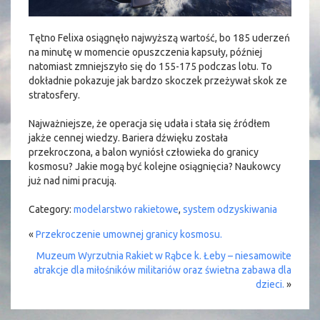
Tętno Felixa osiągnęło najwyższą wartość, bo 185 uderzeń
na minutę w momencie opuszczenia kapsuły, później
natomiast zmniejszyło się do 155-175 podczas lotu. To
dokładnie pokazuje jak bardzo skoczek przeżywał skok ze
stratosfery.
Najważniejsze, że operacja się udała i stała się źródłem
jakże cennej wiedzy. Bariera dźwięku została
przekroczona, a balon wyniósł człowieka do granicy
kosmosu? Jakie mogą być kolejne osiągnięcia? Naukowcy
już nad nimi pracują.
Category:
modelarstwo rakietowe
,
system odzyskiwania
«
Przekroczenie umownej granicy kosmosu.
Muzeum Wyrzutnia Rakiet w Rąbce k. Łeby – niesamowite
atrakcje dla miłośników militariów oraz świetna zabawa dla
dzieci.
»