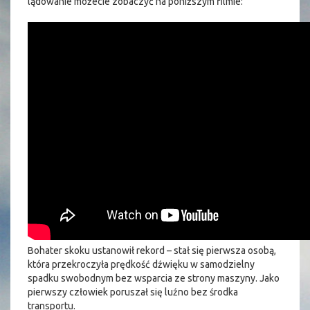
lądowanie możecie zobaczyć na poniższym filmie:
Bohater skoku ustanowił rekord – stał się pierwsza osobą,
która przekroczyła prędkość dźwięku w samodzielny
spadku swobodnym bez wsparcia ze strony maszyny. Jako
pierwszy człowiek poruszał się luźno bez środka
transportu.