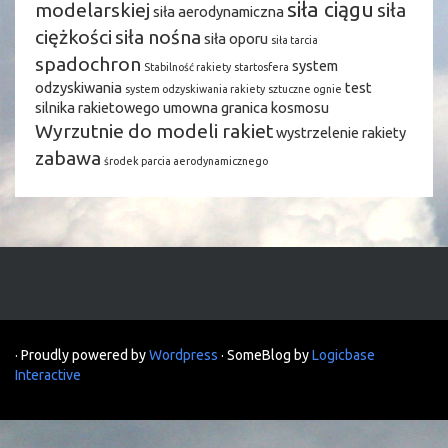
siła ciągu
modelarskiej
siła
siła aerodynamiczna
ciężkości
siła nośna
siła oporu
siła tarcia
spadochron
system
Stabilność rakiety
startosfera
odzyskiwania
test
system odzyskiwania rakiety
sztuczne ognie
silnika rakietowego
umowna granica kosmosu
Wyrzutnie do modeli rakiet
wystrzelenie rakiety
zabawa
środek parcia aerodynamicznego
· Proudly powered by
Wordpress
· SomeBlog by
Logicbase
Interactive