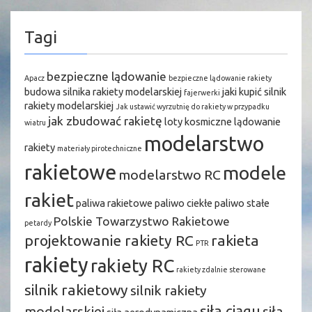
Tagi
bezpieczne lądowanie
Apacz
bezpieczne lądowanie rakiety
budowa silnika rakiety modelarskiej
jaki kupić silnik
fajerwerki
rakiety modelarskiej
Jak ustawić wyrzutnię do rakiety w przypadku
jak zbudować rakietę
loty kosmiczne
lądowanie
wiatru
modelarstwo
rakiety
materiały pirotechniczne
rakietowe
modele
modelarstwo RC
rakiet
paliwa rakietowe
paliwo ciekłe
paliwo stałe
Polskie Towarzystwo Rakietowe
petardy
projektowanie rakiety RC
rakieta
PTR
rakiety
rakiety RC
rakiety zdalnie sterowane
silnik rakietowy
silnik rakiety
siła ciągu
modelarskiej
siła