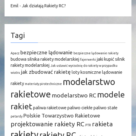
Emil
-
Jak działają Rakiety RC?
Tagi
bezpieczne lądowanie
Apacz
bezpieczne lądowanie rakiety
budowa silnika rakiety modelarskiej
jaki kupić silnik
fajerwerki
rakiety modelarskiej
Jak ustawić wyrzutnię do rakiety w przypadku
jak zbudować rakietę
loty kosmiczne
lądowanie
wiatru
modelarstwo
rakiety
materiały pirotechniczne
rakietowe
modele
modelarstwo RC
rakiet
paliwa rakietowe
paliwo ciekłe
paliwo stałe
Polskie Towarzystwo Rakietowe
petardy
projektowanie rakiety RC
rakieta
PTR
rakiety
rakiety RC