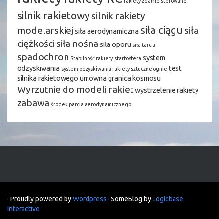
rakiety zdalnie sterowane
silnik rakietowy
silnik rakiety
siła ciągu
modelarskiej
siła
siła aerodynamiczna
ciężkości
siła nośna
siła oporu
siła tarcia
spadochron
system
Stabilność rakiety
startosfera
odzyskiwania
test
system odzyskiwania rakiety
sztuczne ognie
silnika rakietowego
umowna granica kosmosu
Wyrzutnie do modeli rakiet
wystrzelenie rakiety
zabawa
środek parcia aerodynamicznego
· Proudly powered by
Wordpress
· SomeBlog by
Logicbase
Interactive